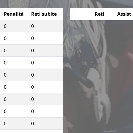
Penalità
Reti subite
Reti
Assist
0
0
0
0
0
0
0
0
0
0
0
0
0
0
0
0
0
0