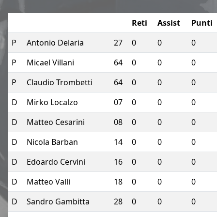
Reti
Assist
Punti
P
Antonio Delaria
27
0
0
0
P
Micael Villani
64
0
0
0
P
Claudio Trombetti
64
0
0
0
D
Mirko Localzo
07
0
0
0
D
Matteo Cesarini
08
0
0
0
D
Nicola Barban
14
0
0
0
D
Edoardo Cervini
16
0
0
0
D
Matteo Valli
18
0
0
0
D
Sandro Gambitta
28
0
0
0