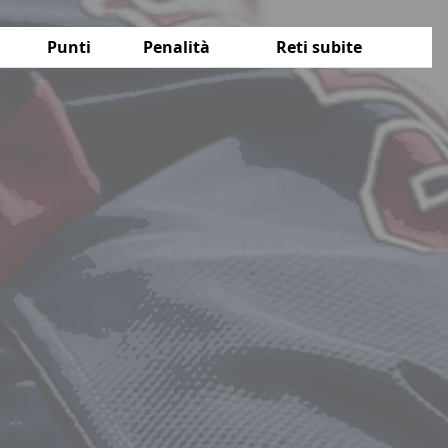
Punti
Penalità
Reti subite