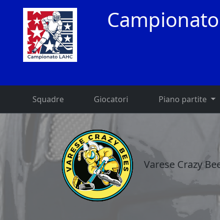
Campionato
Squadre
Giocatori
Piano partite
Varese Crazy Be