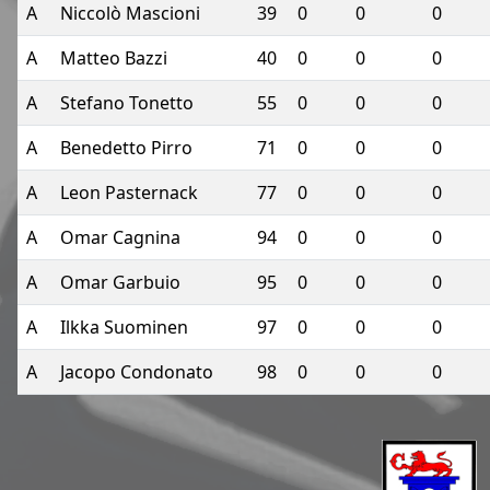
A
Niccolò Mascioni
39
0
0
0
A
Matteo Bazzi
40
0
0
0
A
Stefano Tonetto
55
0
0
0
A
Benedetto Pirro
71
0
0
0
A
Leon Pasternack
77
0
0
0
A
Omar Cagnina
94
0
0
0
A
Omar Garbuio
95
0
0
0
A
Ilkka Suominen
97
0
0
0
A
Jacopo Condonato
98
0
0
0