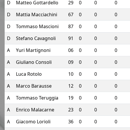
D
Matteo Gottardello
29
0
0
0
D
Mattia Macciachini
67
0
0
0
D
Tommaso Mascioni
87
0
0
0
D
Stefano Cavagnoli
91
0
0
0
A
Yuri Martignoni
06
0
0
0
A
Giuliano Consoli
09
0
0
0
A
Luca Rotolo
10
0
0
0
A
Marco Barausse
12
0
0
0
A
Tommaso Teruggia
19
0
0
0
A
Enrico Malacarne
23
0
0
0
A
Giacomo Lorioli
36
0
0
0