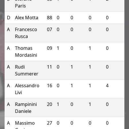
Paris
D
Alex Motta
88
0
0
0
0
A
Francesco
07
0
0
0
0
Rusca
A
Thomas
09
1
0
1
0
Mordasini
A
Rudi
11
0
1
1
0
Summerer
A
Alessandro
16
0
1
1
4
Livi
A
Rampinini
20
1
0
1
0
Daniele
A
Massimo
27
0
0
0
0