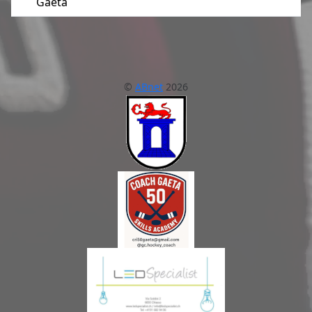
Gaeta
©
ABnet
2026