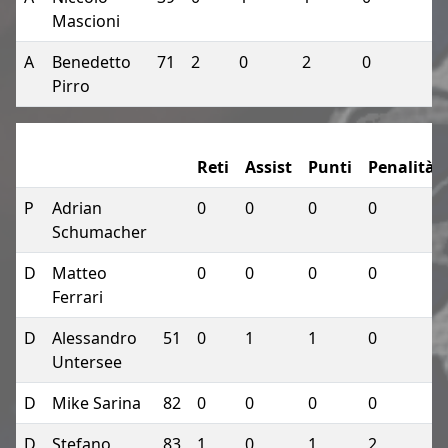
Mascioni
A
Benedetto
71
2
0
2
0
Pirro
Reti
Assist
Punti
Penalità
P
Adrian
0
0
0
0
Schumacher
D
Matteo
0
0
0
0
Ferrari
D
Alessandro
51
0
1
1
0
Untersee
D
Mike Sarina
82
0
0
0
0
D
Stefano
83
1
0
1
2