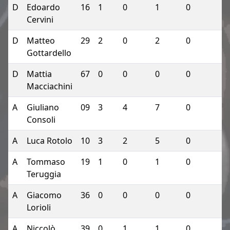
D
Edoardo
16
1
0
1
0
Cervini
D
Matteo
29
2
0
2
0
Gottardello
D
Mattia
67
0
0
0
0
Macciachini
A
Giuliano
09
3
4
7
0
Consoli
A
Luca Rotolo
10
3
2
5
0
A
Tommaso
19
1
0
1
0
Teruggia
A
Giacomo
36
0
0
0
0
Lorioli
A
Niccolò
39
0
1
1
0