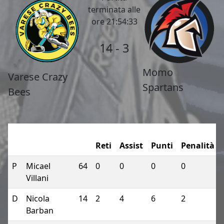
terminata alle
ore 21:54:33
14 - 3
Momo
Varese Crazy
Spartans
Bees
Reti
Assist
Punti
Penalità
P
Micael
64
0
0
0
0
Villani
D
Nicola
14
2
4
6
2
Barban