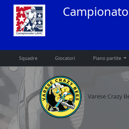
Campionato
Squadre
Giocatori
Piano partite
Varese Crazy B