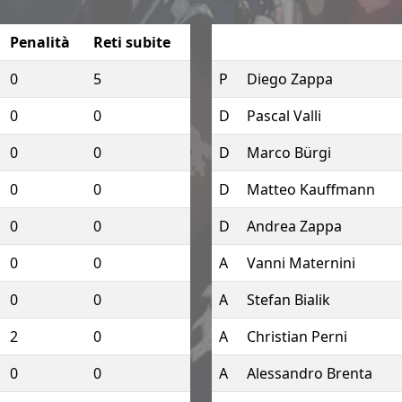
Penalità
Reti subite
0
5
P
Diego Zappa
0
0
D
Pascal Valli
0
0
D
Marco Bürgi
0
0
D
Matteo Kauffmann
0
0
D
Andrea Zappa
0
0
A
Vanni Maternini
0
0
A
Stefan Bialik
2
0
A
Christian Perni
0
0
A
Alessandro Brenta