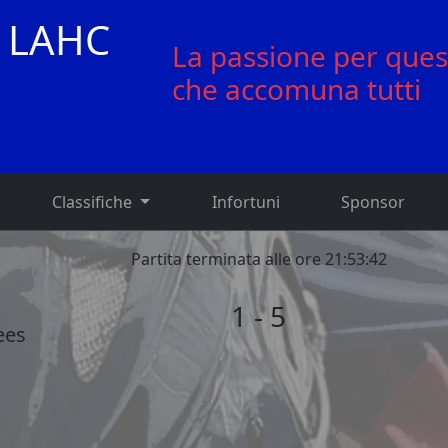
 LAHC
La passione per ques
che accomuna tutti
Classifiche
Infortuni
Sponsor
Partita terminata alle ore 21:53:42
1 - 5
ees