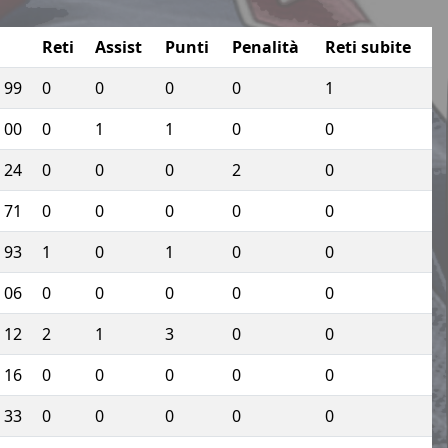
Reti
Assist
Punti
Penalità
Reti subite
99
0
0
0
0
1
00
0
1
1
0
0
24
0
0
0
2
0
71
0
0
0
0
0
93
1
0
1
0
0
06
0
0
0
0
0
12
2
1
3
0
0
16
0
0
0
0
0
33
0
0
0
0
0