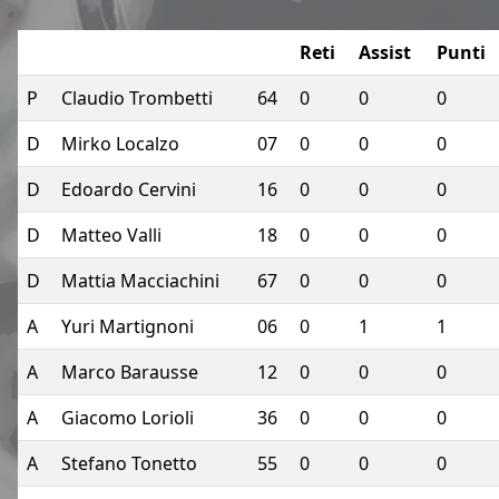
Reti
Assist
Punti
P
Claudio Trombetti
64
0
0
0
D
Mirko Localzo
07
0
0
0
D
Edoardo Cervini
16
0
0
0
D
Matteo Valli
18
0
0
0
D
Mattia Macciachini
67
0
0
0
A
Yuri Martignoni
06
0
1
1
A
Marco Barausse
12
0
0
0
A
Giacomo Lorioli
36
0
0
0
A
Stefano Tonetto
55
0
0
0