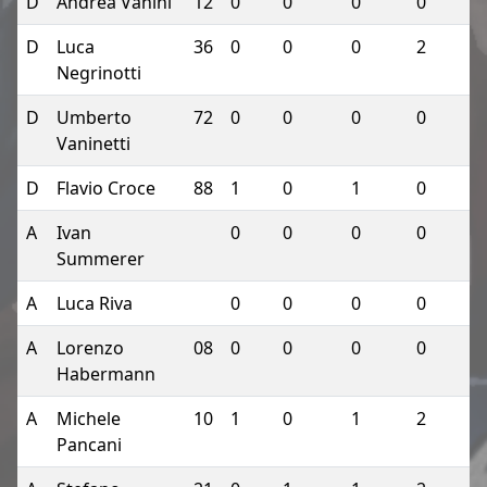
D
Andrea Vanini
12
0
0
0
0
D
Luca
36
0
0
0
2
Negrinotti
D
Umberto
72
0
0
0
0
Vaninetti
D
Flavio Croce
88
1
0
1
0
A
Ivan
0
0
0
0
Summerer
A
Luca Riva
0
0
0
0
A
Lorenzo
08
0
0
0
0
Habermann
A
Michele
10
1
0
1
2
Pancani