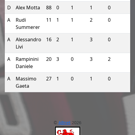
D
Alex Motta
88
0
1
1
0
A
Rudi
11
1
1
2
0
Summerer
A
Alessandro
16
2
1
3
0
Livi
A
Rampinini
20
3
0
3
2
Daniele
A
Massimo
27
1
0
1
0
Gaeta
©
ABnet
2026