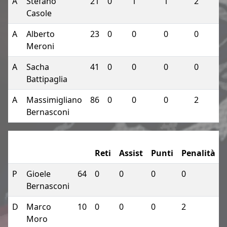
A
Stefano
21
0
1
1
2
Casole
A
Alberto
23
0
0
0
0
Meroni
A
Sacha
41
0
0
0
0
Battipaglia
A
Massimigliano
86
0
0
0
2
Bernasconi
Reti
Assist
Punti
Penalità
P
Gioele
64
0
0
0
0
Bernasconi
D
Marco
10
0
0
0
2
Moro