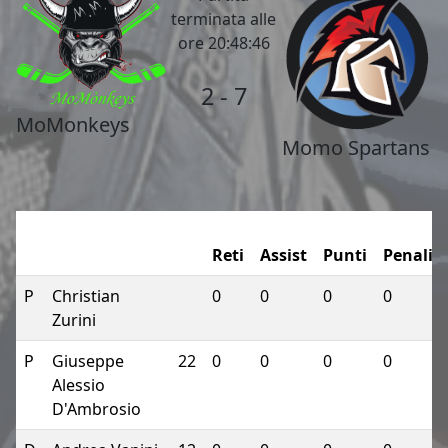
terminata alle
ore 20:48:46
2 - 7
MoMonkeys
Momo Spartans
Reti
Assist
Punti
Penalit
P
Christian
0
0
0
0
Zurini
P
Giuseppe
22
0
0
0
0
Alessio
D'Ambrosio